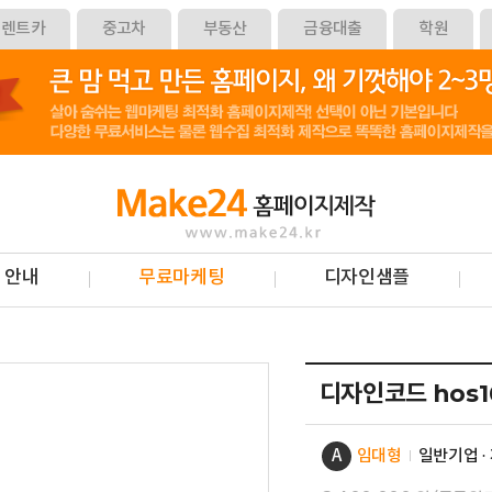
렌트카
중고차
부동산
금융대출
학원
 안내
무료마케팅
디자인샘플
hos1
디자인코드
A
임대형
일반기업 ·