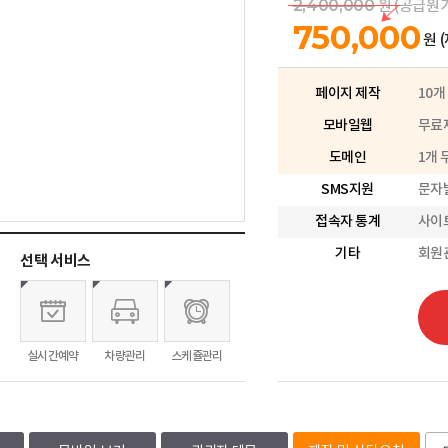
2,400,000
원 (공급원
750,000
원 
페이지 제작
10개
모바일웹
무료제
도메인
1개 
SMS지원
문자발
접속자 통계
사이
기타
회원
선택 서비스
실시간예약
차량관리
스케쥴관리