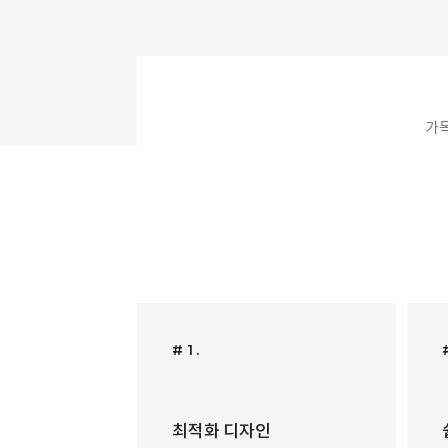
가독
# 1 .
최적화 디자인