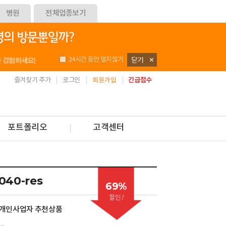
병원
전체업종보기
24시간 동안 열지않기
즐겨찾기 추가
로그인
긴급접수
회원가입
포트폴리오
고객센터
040-res
69%
할인
!
 개인사업자 추천상품